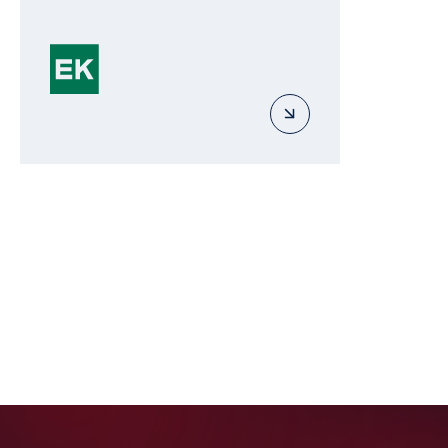
УЧЕБНЫЙ ЦЕНТР
Курсы разработаны экспертами в сфере
климатического оборудования, которые позволят
повысить профессионализм и экспертность
сотрудников компании, что влечёт рост продаж
и увеличение дохода компании.
Вебинары
Регулярно проводим вебинары,
на которых рассказываем о новинках,
учим работать в программе подбора
VRF-систем, делимся алгоритмом
проведения сервисных работ и ПНР.