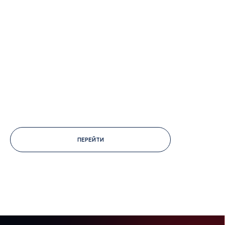
Объекты
Кейсы
Контакты
Учебный центр
B2B портал
8 (800) 234 56 05
ПЕРЕЙТИ
public@jac-company.com
Кондиционеры оптом