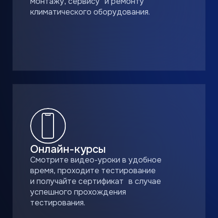
MDV ELITE CLUB
ДЛЯ ПАРТНЕРОВ
БРЕНДА MDV
В программе участвуют бытовые,
полупромышленные и мультисплит-
системы MDV
Приобретайте бытовые,
полупромышленные и
мультисплит-системы MDV