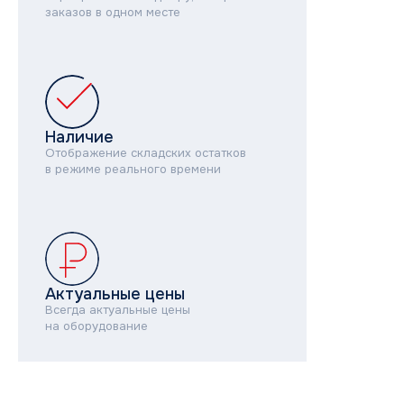
заказов в одном месте
Сотрудничество
Климатические компании
Корпоративные заказчики
Инжиниринговые компании
Проектировщики
Монтажные бригады
Наличие
Отображение складских остатков
в режиме реального времени
Поддержка
Сервисная
Техническая
Маркетинговая
Актуальные цены
Программа лояльности
Всегда актуальные цены
на оборудование
Объекты и кейсы