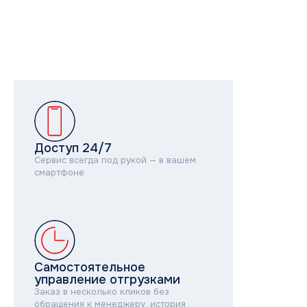
Каталог
Бытовые сплит-системы
Мультисплит-системы
Тепловые насосы
Мультизональные системы
Промышленные системы
Полупромышленные системы
Доступ 24/7
Сервис всегда под рукой — в вашем
смартфоне
Бренды
MDV
THAICON
MITSUBISHI HEAVY INDUSTRIES
Самостоятельное
управление отгрузками
Заказ в несколько кликов без
обращения к менеджеру, история