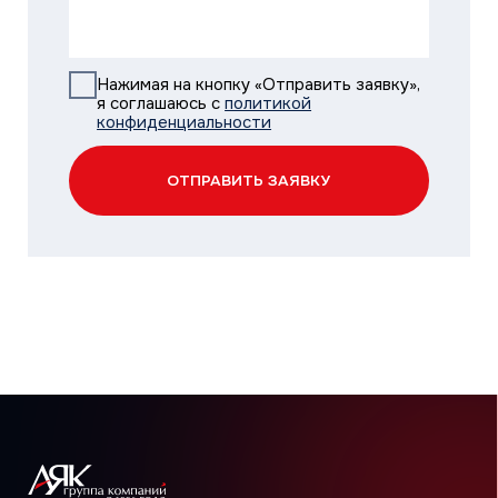
Бренды
MDV
THAICON
MITSUBISHI HEAVY INDUSTRIES
Сотрудничество
Климатические компании
Корпоративные заказчики
Инжиниринговые компании
Проектировщики
Монтажные бригады
Поддержка