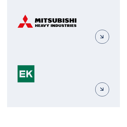
ОБРАЩЕНИЕ
В ТЕХНИЧЕСКУЮ
ПОДДЕРЖКУ
Инженерно-техническая служба
окажет необходимую консультацию
и поддержку на этапе
проектирования, составления
тендерного КП, проконсультирует
в вопросах монтажа и сервисного
обслуживания оборудования.
ФИО*
НОМЕР ТЕЛЕФОНА*
ВАШ EMAIL*