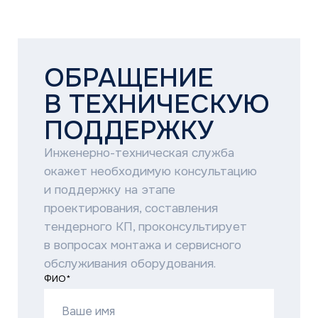
ФАЙЛ
Загрузите файл (jpeg, png, docx, xlsx, pdf,
<5 Мб)
Add file
ОПИШИТЕ ЗАДАЧУ
Нажимая на кнопку «Отправить заявку»,
я соглашаюсь с
политикой
конфиденциальности
ОТПРАВИТЬ ЗАЯВКУ