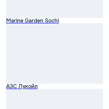
Аэропорт Платов Ростов-на-Дону
БЦ Эйлер