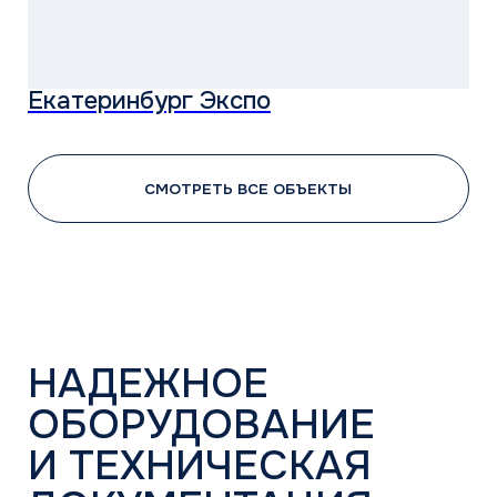
БРЕНДЫ
ГК «АЯК» — эксклюзивный дистрибьютор MDV,
THAICON, ЕК и импортёр климатических
систем Mitsubishi Heavy Industries.
Оригинальный бренд
профессионального климатического
оборудования Midea Group Co., ltd.
— HVAC-производителя № 1 в мире