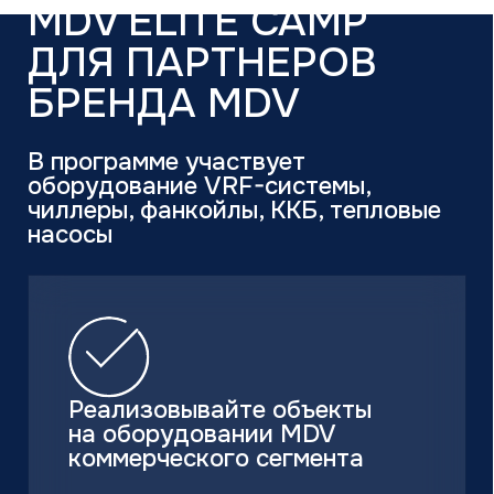
История
Новости
Каталог
Бытовые сплит-системы
Мультисплит-системы
Тепловые насосы
Мультизональные системы
Промышленные системы
Полупромышленные системы
Бренды
MDV
THAICON
MITSUBISHI HEAVY INDUSTRIES