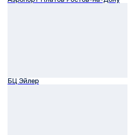
Техническая библиотека
Документация по монтажу и эксплуатации
оборудования, сервисное руководство,
программы диагностики для каждого бренда
Подробные технические
характеристики
В каталоге брендов расписаны все
функциональные и производительные параметры
оборудования
Широкая линейка климатического
оборудования
Для решения самых разных и сложных задач при
проектировании объектов