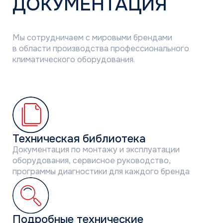
Собственный бренд ГК «АЯК»,
созданный на основе 30-летней
экспертизы и понимания потребностей
российского HVAC-рынка
Японский бренд с более чем 150-летней
историей и мировым именем.
В оборудовании Mitsubishi Heavy
Industries воплощаются инновации
и прорывные технологии, а логотип стал
символом качества и надежности