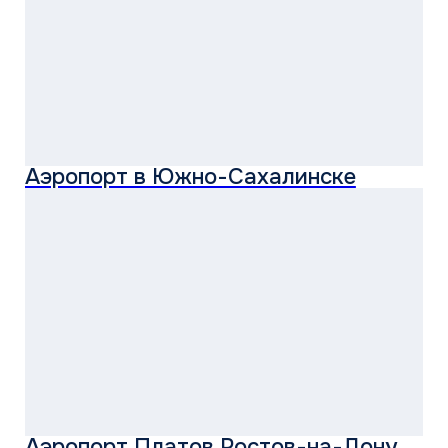
Екатеринбург Экспо
СМОТРЕТЬ ВСЕ ОБЪЕКТЫ
НАДЕЖНОЕ
ОБОРУДОВАНИЕ
И ТЕХНИЧЕСКАЯ
ДОКУМЕНТАЦИЯ
Мы сотрудничаем с мировыми брендами
в области производства профессионального
климатического оборудования.