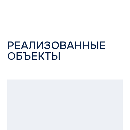
АЗС Лукойл
Аэропорт в Южно-Сахалинске