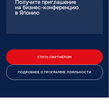
Объекты и кейсы
Объекты
Кейсы
Контакты
Учебный центр
B2B портал
8 (800) 234 56 05
public@jac-company.com