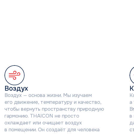
здух
Контроль
ух — основа жизни. Мы изучаем
Контроль — эт
движение, температуру и качество,
а уверенность
ы вернуть пространству природную
Вместе с конт
онию. THAICON не просто
в помещении 
ждает или очищает воздух
дарят чувство
мещении. Он создаёт для человека
стабильности 
личную зону комфорта.
И все это наж
ОГО
N