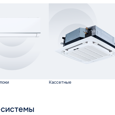
стемы
льные
Инверторные напольно-