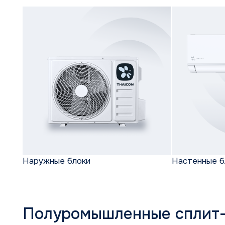
Полуромышленные сплит-си
Инверторные кассетные
Инверторные кана