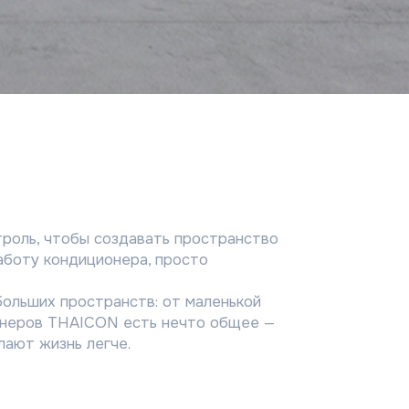
создавать пространство
ионера, просто
ранств: от маленькой
CON есть нечто общее —
гче.