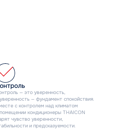
о уверенность,
 — фундамент спокойствия.
ролем над климатом
кондиционеры THAICON
 уверенности,
и предсказуемости.
атием одной кнопки.