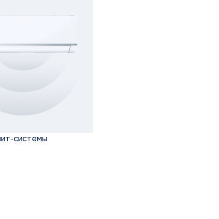
стемы
Кассетные
Канальн