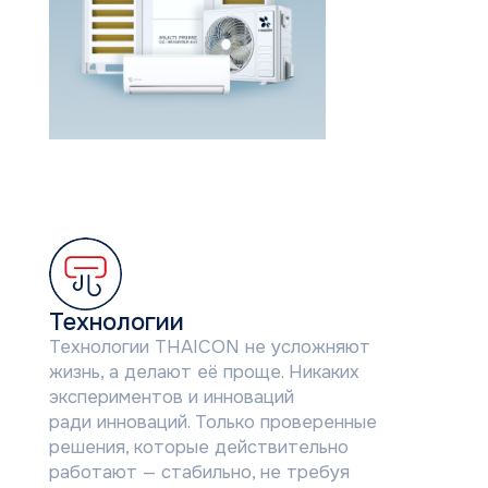
Технологии
Во
Технологии THAICON не усложняют
Возд
жизнь, а делают её проще. Никаких
его 
экспериментов и инноваций
чтоб
ради инноваций. Только проверенные
гарм
решения, которые действительно
охла
работают — стабильно, не требуя
в по
внимания и с заботой о человеке.
его 
КАТАЛОГ КЛИМАТИЧЕСК
ОБОРУДОВАНИЯ THAICO