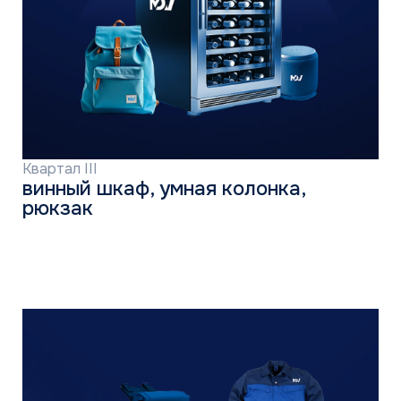
Каталог
Бытовые сплит-системы
Мультисплит-системы
Тепловые насосы
Мультизональные системы
Промышленные системы
Полупромышленные системы
Бренды
MDV
THAICON
MITSUBISHI HEAVY INDUSTRIES
Сотрудничество