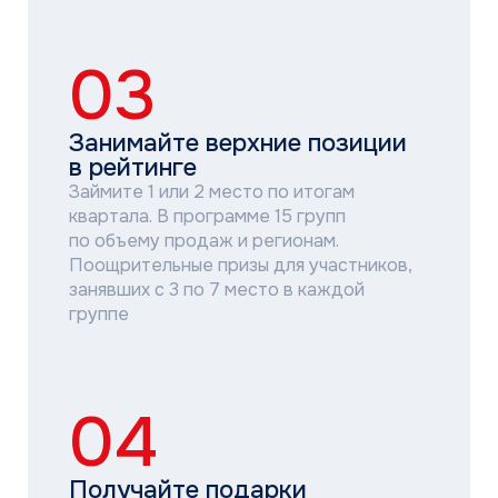
Получайте подарки
Получите ценный подарок. Подведение
итогов и награждение каждый квартал,
400+ подарков в год
05
Выиграйте ПУТЕШЕСТВИЕ
В ТАИЛАНД
Приезжайте на торжественную
церемонию награждения в Москве
и участвуйте в розыгрыше главного
приза — 10 путевок в Таиланд. Шанс
на победу получат все победители,
занявшие 1 и 2 место в одном
из кварталов. Путешествие состоится
в 2027 году