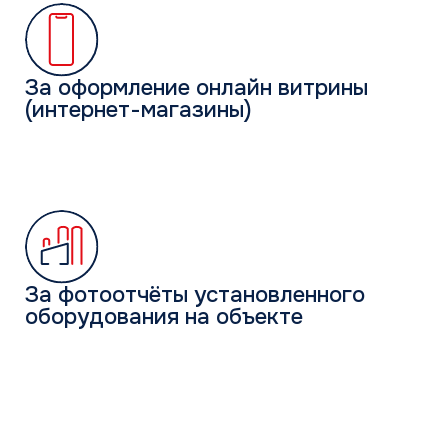
Квартал III
винный шкаф, умная колонка,
рюкзак