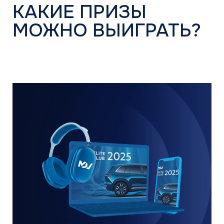
Квартал IV
саунд-бар, МФУ, спецодежда
ЭКСКЛЮЗИВНО
ДЛЯ
УЧАСТНИКОВ
ГРУППЫ «С»
РОЗЫГРЫШ
ГЛАВНОГО ПРИЗА
—