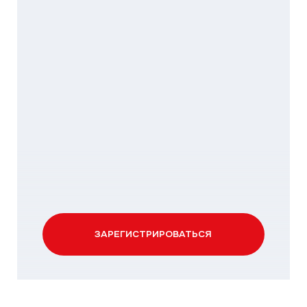
За фотоотчёты установленного
оборудования на объекте
КАКИЕ ПРИЗЫ
МОЖНО ВЫИГРАТЬ?