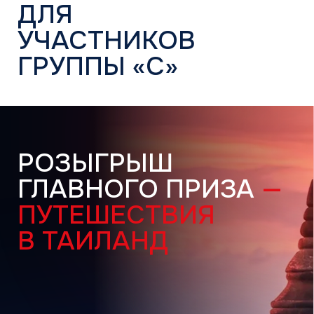
Контакты
Учебный центр
B2B портал
8 (800) 234 56 05
public@jac-company.com
Кондиционеры оптом
Проверить сертификат партнёра
Пользовательское соглашение