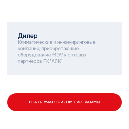
Санкт-Петербург и Ленинградская
область
Уральский, Сибирский и ДФО
Южный и СКФО
ПФО, Воронеж, Липецк, Белгород
3 группы по объёму продаж
Группа C: до 99 шт. в год (деление по регионам)
Группа B: от 100 шт. в год (деление по регионам)
Группа B: от 400 до 999 шт. в год