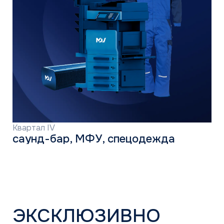
Климатические компании
Корпоративные заказчики
Инжиниринговые компании
Проектировщики
Монтажные бригады
Поддержка
Сервисная
Техническая
Маркетинговая
Программа лояльности
Объекты и кейсы
Объекты
Кейсы