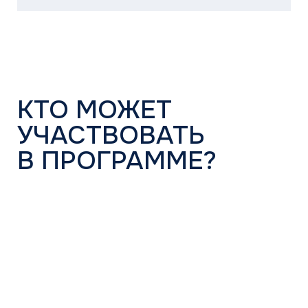
оборудование MDV напрямую у ГК "АЯК"
Дилер
Климатические и инжиниринговые
компании, приобретающие
оборудование MDV у оптовых
партнёров ГК "АЯК"