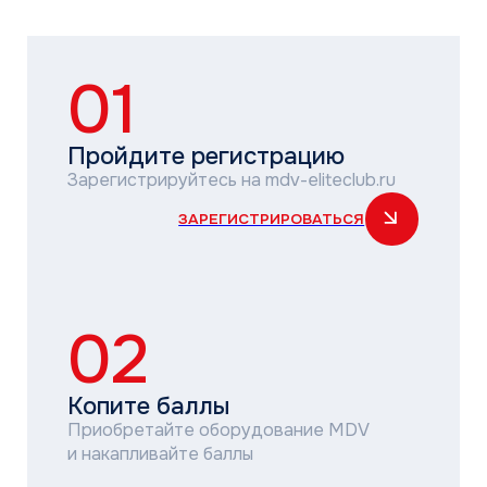
02
Копите баллы
Приобретайте оборудование MDV
и накапливайте баллы
03
Занимайте верхние позиции
в рейтинге
Займите 1 или 2 место по итогам
квартала. В программе 15 групп
по объему продаж и регионам.
Поощрительные призы для участников,
занявших с 3 по 7 место в каждой
группе
04