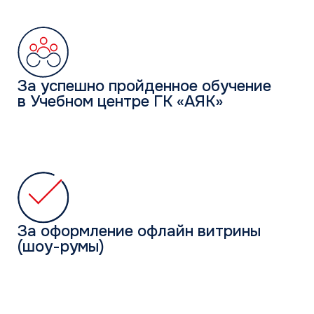
Квартал II
кресло руководителя,
кофе-машина,
чемодан