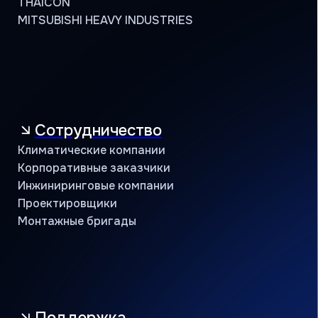
Объекты и кейсы
Объекты
Кейсы
Контакты
Учебный центр
B2B портал
8 (800) 234 56 05
public@jac-company.com