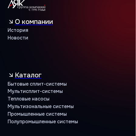
Программа лояльности
Объекты и кейсы
Объекты
Кейсы
Контакты
Учебный центр
B2B портал
8 (800) 234 56 05
public@jac-company.com