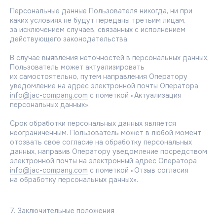
Персональные данные Пользователя никогда, ни при
каких условиях не будут переданы третьим лицам,
за исключением случаев, связанных с исполнением
О компании
действующего законодательства.
История
В случае выявления неточностей в персональных данных,
Новости
Пользователь может актуализировать
их самостоятельно, путем направления Оператору
уведомление на адрес электронной почты Оператора
info@jac-company.com
с пометкой «Актуализация
персональных данных».
Каталог
Бытовые сплит-системы
Срок обработки персональных данных является
Мультисплит-системы
неограниченным. Пользователь может в любой момент
Тепловые насосы
отозвать свое согласие на обработку персональных
Мультизональные системы
данных, направив Оператору уведомление посредством
Промышленные системы
электронной почты на электронный адрес Оператора
Полупромышленные системы
info@jac-company.com
с пометкой «Отзыв согласия
на обработку персональных данных».
Бренды
7. Заключительные положения