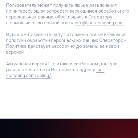
MDV
Пользователь может получить любые разъяснения
THAICON
по интересующим вопросам, касающимся обработки его
MITSUBISHI HEAVY INDUSTRIES
персональных данных, обратившись к Оператору
с помощью электронной почты
info@jac-company.com
В данном документе будут отражены любые изменения
политики обработки персональных данных Оператором.
Политика действует бессрочно до замены ее новой
Сотрудничество
версией.
Климатические компании
Актуальная версия Политики в свободном доступе
Корпоративные заказчики
расположена в сети Интернет по адресу
jac-
Инжиниринговые компании
company.com/policy/
.
Проектировщики
Монтажные бригады
Поддержка
Сервисная
Техническая
Маркетинговая