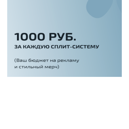
Какую рекламную продукцию
можно получить за баллы
Фирменная спецодежда
Брендированные футболки
Брендированные толстовки
Брендированные бейсболки
Ароматизаторы для авто
Стойки для шоурумов
Выставочные образцы для шоурумов
Наружная реклама