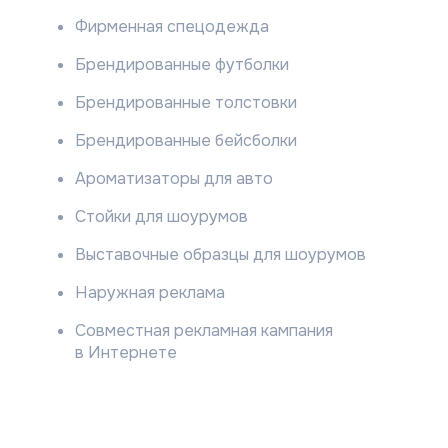
02
Приобретайте
оборудование Thaicon
03
Следите за начислением
баллов в личном кабинете