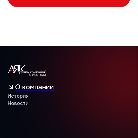
Объекты и кейсы
Объекты
Кейсы
Контакты
Учебный центр
B2B портал
8 (800) 234 56 05
public@jac-company.com