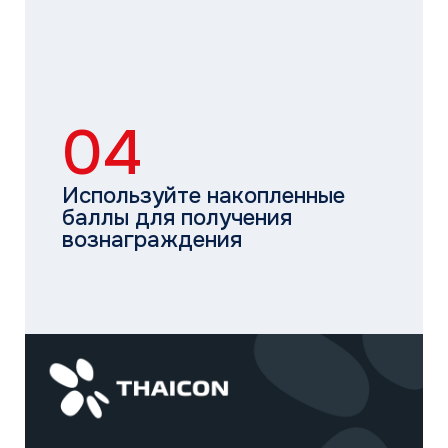
История
Новости
Каталог
Бытовые сплит-системы
Мультисплит-системы
Тепловые насосы
Мультизональные системы
Промышленные системы
Полупромышленные системы
Бренды
MDV
THAICON
MITSUBISHI HEAVY INDUSTRIES