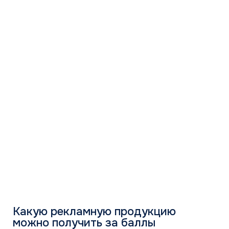
Совместная рекламная кампания
в Интернете
Уровень 2
ПОВЫШАЙТЕ
ДОХОДНОСТЬ
С THAICON
01
Пройдите
регистрацию