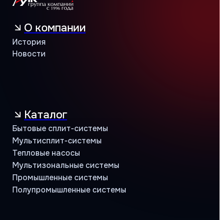
Бренды
MDV
THAICON
MITSUBISHI HEAVY INDUSTRIES
Сотрудничество
Климатические компании
Корпоративные заказчики
Инжиниринговые компании
Проектировщики
Монтажные бригады
Поддержка