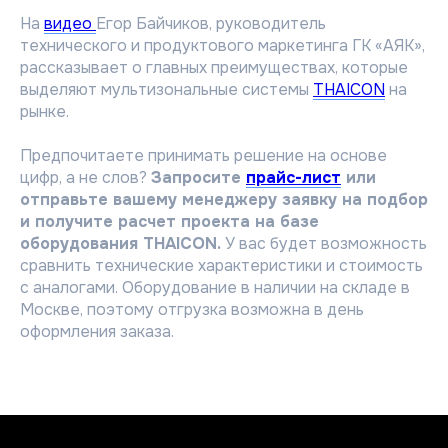
На
видео
Егор Байчиков, руководитель
технического и продуктового маркетинга ГК «АЯК»,
рассказывает о главных преимуществах, которые
выделяют мультизональные системы
THAICON
на
рынке.
Предпочитаете принимать решение на основе
цифр, а не слов?
Запросите
прайс-лист
или
отправьте вашему менеджеру заявку на подбор
и получите расчет проекта на базе
оборудования THAICON.
У вас будет возможность
сравнить технические характеристики и стоимость
с аналогами. Оборудование в наличии на складе в
Москве, поэтому отгрузка возможна в день
оформления заказа.