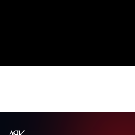
О компании
История
Новости
Каталог
Бытовые сплит-системы
Мультисплит-системы
Тепловые насосы
Мультизональные системы
Промышленные системы
Полупромышленные системы