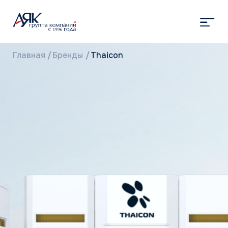
Главная
/
Бренды
/
Thaicon
БРЕНД THAICON