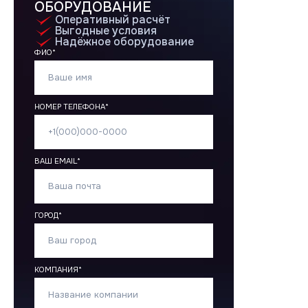
Промышленные системы
ОБОРУДОВАНИЕ
Полупромышленные системы
Оперативный расчёт
Выгодные условия
Надёжное оборудование
ФИО*
Бренды
MDV
THAICON
НОМЕР ТЕЛЕФОНА*
MITSUBISHI HEAVY INDUSTRIES
ВАШ EMAIL*
Сотрудничество
ГОРОД*
Климатические компании
Корпоративные заказчики
Инжиниринговые компании
Проектировщики
КОМПАНИЯ*
Монтажные бригады