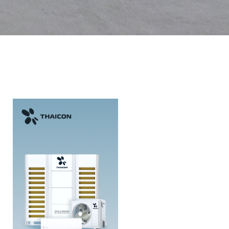
О БРЕНДЕ THAICON
THAICON объединяет технологии, воздух
и контроль, чтобы создавать пространство
с умным климатом. В нем человек не замечает
работу кондиционера, просто комфортно дышит,
живёт и работает.
В линейке THAICON есть решение для малых
и больших пространств: от маленькой квартиры
до бизнес-центра. Но у всех кондиционеров
THAICON есть нечто общее — они не просто
помогают свободно дышать, а делают жизнь