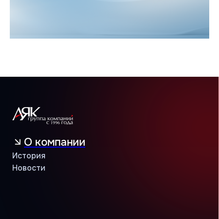
Мультизональные системы
Промышленные системы
Полупромышленные системы
Бренды
MDV
THAICON
MITSUBISHI HEAVY INDUSTRIES
Сотрудничество
Климатические компании
Корпоративные заказчики
Инжиниринговые компании
Проектировщики
Монтажные бригады