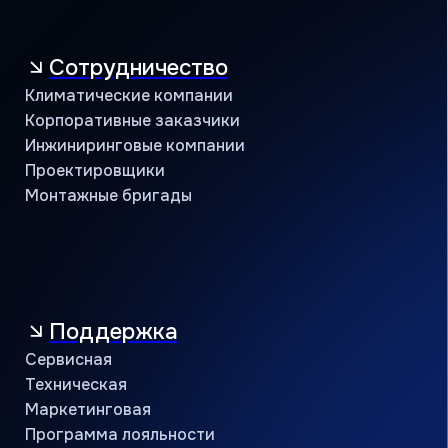
Учебный центр
B2B портал
8 (800) 234 56 05
public@jac-company.com
Кондиционеры оптом
Проверить сертификат партнёра
Пользовательское соглашение
Политика конфиденциальности
© АЯК 2026. Все права защищены