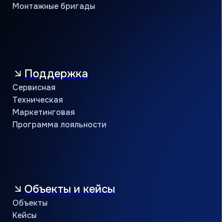
Контакты
Учебный центр
B2B портал
8 (800) 234 56 05
public@jac-company.com
Кондиционеры оптом
Проверить сертификат партнёра