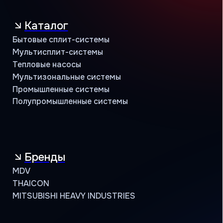
MDV
THAICON
MITSUBISHI HEAVY INDUSTRIES
Сотрудничество
Климатические компании
Корпоративные заказчики
Инжиниринговые компании
Проектировщики
Монтажные бригады
Поддержка
Сервисная
Техническая