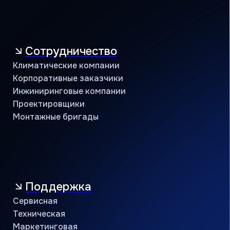
Маркетинговая
Программа лояльности
Объекты и кейсы
Объекты
Кейсы
Контакты
Учебный центр
B2B портал
8 (800) 234 56 05
public@jac-company.com