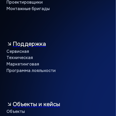
Контакты
Учебный центр
B2B портал
8 (800) 234 56 05
public@jac-company.com
Кондиционеры оптом
Проверить сертификат партнёра
Пользовательское соглашение
Политика конфиденциальности
© АЯК 2026. Все права защищены