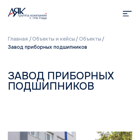
Главная
/
Объекты и кейсы
/
Объекты
/
Завод приборных подшипников
ЗАВОД ПРИБОРНЫХ
ПОДШИПНИКОВ