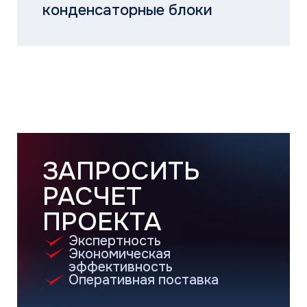
Каталог
Бытовые сплит-системы
Мультисплит-системы
Тепловые насосы
Мультизональные системы
Промышленные системы
Полупромышленные системы
Бренды
MDV
THAICON
MITSUBISHI HEAVY INDUSTRIES
Сотрудничество
Климатические компании