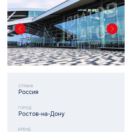
СТРАНА
Россия
ГОРОД
Ростов-на-Дону
БРЕНД
MDV
ТИП ОБЪЕКТА
Аэропорт
ТИП ОБОРУДОВАНИЯ
Полупромышленные сплит-
системы
VRF-системы (мультизональные)