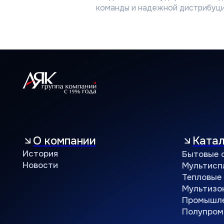
Новости
Мультисплит-с
команды и надежной дистрибуци
Тепловые насос
Мультизональн
Промышленные 
Полупромышлен
Поддержка
Объекты и
Сервисная
Объекты
Техническая
Кейсы
Маркетинговая
Программа лояльности