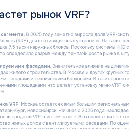
растет рынок VRF?
 сегмента.
В 2025 году заметно выросла доля VRF-сист
локов (ККБ) для вентиляционных установок. На такие р
ядка 7,5 тысяч наружных блоков. Поскольку системы ККБ
то определило разрыв между темпами роста рынка в шту
лируемыми фасадами.
Значительное влияние на динамик
дах жилого строительства. В Москве и других крупных г
ми фасадами и техническими балконами. В таких проект
енными площадками, что делает установку мини-VRF-си
м.
нка VRF.
Москва остается самым большим региональным 
атеринбург, Новосибирск. Начиная с 2025 года, наблюда
росли продажи VRF-систем на юге. Это происходит по те
ьство жилых домов с вентилируемыми фасадами. По оценк