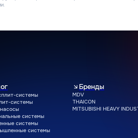
THAICON
истемы
и.
MITSUBISHI HEAVY INDUSTRIES
ы
ые системы
системы
ные системы
 кейсы
Контакты
Учебный центр
B2B портал