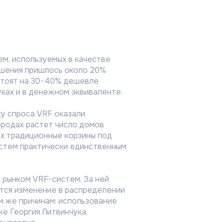
ем, используемых в качестве
ешения пришлось около 20%
 стоят на 30−40% дешевле
ках и в денежном эквиваленте.
у спроса VRF оказали
ородах растет число домов
ах традиционные корзины под
стем практически единственным
рынком VRF-систем. За ней
ется изменение в распределении
м же причинам: использование
е Георгия Литвинчука,