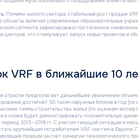
и продажи мультизонального оборудования значительно 
ь.
Помимо жилого сектора, стабильный рост продаж VR
 объекты, включая современные образовательные учреж
ческом сегменте зафиксировано постепенное оживление
х центров, что стимулирует запуск новых проектов и о
к VRF в ближайшие 10 ле
ия отрасли предполагает дальнейшее увеличение объемо
довании достигнет 50 тысяч наружных блоков в год (по и
ысокие темпы строительства жилья (по оценкам экспер
я и снова будет демонстрировать положительную динами
 период 2013—2018 гг. С учетом текущей ситуации и ма
Бренды
стать крупнейшим потребителем VRF-систем в Европе. 
MDV
-системы
ирующие позиции за счет синергии технологического п