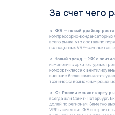
За счет чего 
🔹
ККБ — новый драйвер роста
компрессорно-конденсаторных б
всего рынка, что составило пор
полноценных VRF-комплектов, э
🔹
Новый тренд — ЖК с венти
изменения в архитектурных трен
комфорт-класса с вентилируемы
внешние блоки заменяются удал
технически возможным решение
🔹
Юг России меняет карту ры
всегда шли Санкт-Петербург, Ек
долей по регионам. Заметно вы
VRF в качестве ККБ и строител