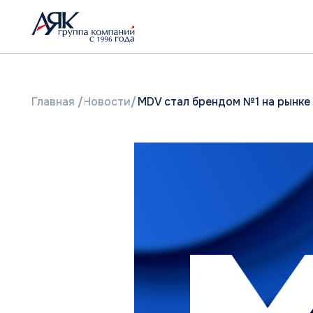
Главная
/
Новости
/
MDV стал брендом №1 на рынке VRF в 