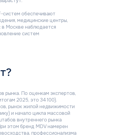
вырастут.
F-систем обеспечивают
дения, медицинские центры,
: в Москве наблюдается
бновление систем
т?
в рынка. По оценкам экспертов,
тогам 2025, это 34 100).
тов, рынок жилой недвижимости
ку) и начало цикла массовой
сштабов внутреннего рынка
Сотрудничество
При этом бренд MDV намерен
Климатические компании
ревосходства, профессионализма