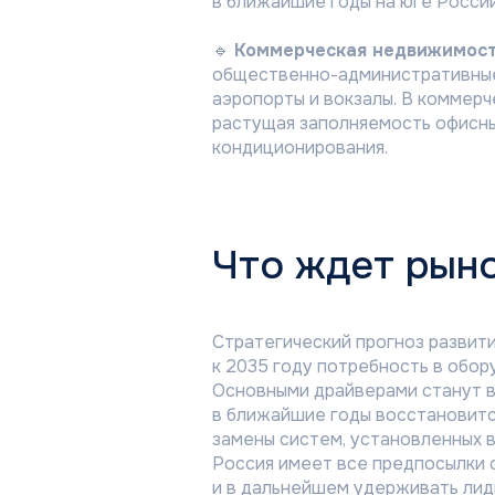
в ближайшие годы на юге Росси
🔹
Коммерческая недвижимост
общественно-административные
аэропорты и вокзалы. В коммер
растущая заполняемость офисны
кондиционирования.
Что ждет рыно
Стратегический прогноз развит
к 2035 году потребность в обору
Основными драйверами станут в
в ближайшие годы восстановитс
замены систем, установленных в
О компании
Каталог
Россия имеет все предпосылки 
История
Бытовые сплит
и в дальнейшем удерживать лид