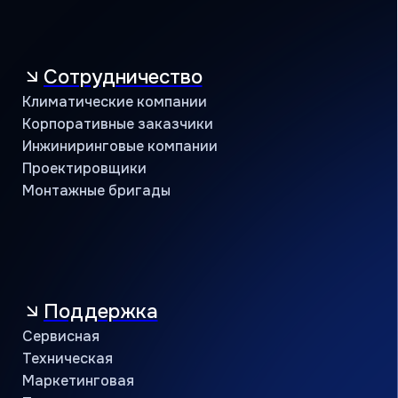
Объекты и кейсы
Объекты
Кейсы
Контакты
Учебный центр
B2B портал
8 (800) 234 56 05
public@jac-company.com