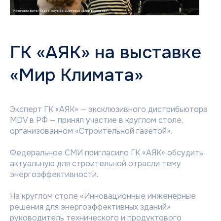
ГК «АЯК» на выставке
«Мир Климата»
Эксперт ГК «АЯК» — эксклюзивного дистрибьютора
MDV в РФ — принял участие в круглом столе,
организованном «Строительной газетой».
Федеральное СМИ пригласило ГК «АЯК» обсудить
актуальную для строительной отрасли тему
энергоэффективности.
На круглом столе «Инновационные инженерные
решения для энергоэффективных зданий»
руководитель технического и продуктового