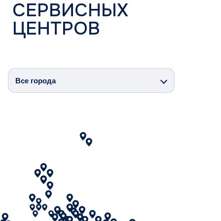
Свяжитесь с нами любым удобным способом:
по телефону, электронной почте или заполните
форму на сайте.
8 800-234-5605 ДОБ.4
Все города
SERVICE@JAC-COMPANY.COM
ДИЛЕР
ПОКУПАТЕЛЬ
ЗАКАЗАТЬ ЗАПАСНЫЕ ЧАСТИ