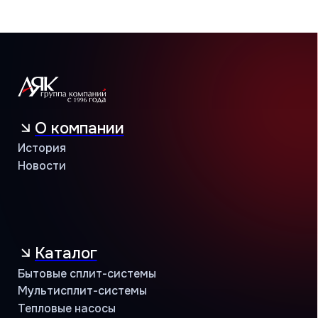
Программа лояльности
Объекты и кейсы
Объекты
Кейсы
Контакты
Учебный центр
B2B портал
8 (800) 234 56 05
public@jac-company.com