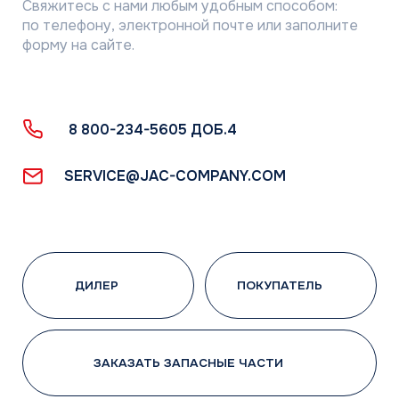
MDV
THAICON
MITSUBISHI HEAVY INDUSTRIES
Сотрудничество
Климатические компании
Корпоративные заказчики
Инжиниринговые компании
Проектировщики
Монтажные бригады
Поддержка
Сервисная
Техническая
Маркетинговая