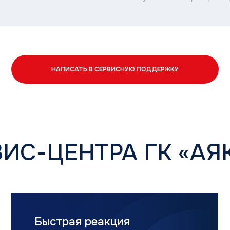
-ЦЕНТРА ГК «АЯК»
Быстрая реакция
Подд
в лю
Простые вопросы решаем сразу,
Телефон
онлайн-обращения обрабатываем
консуль
в течение часа, сложные вопросы
с участием инженеров — до 24 часов