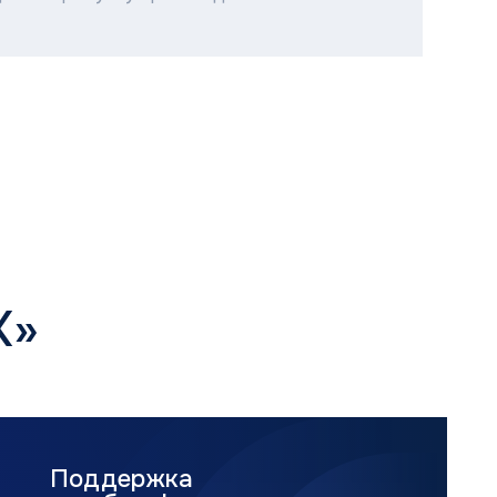
ержка
бом формате
, почта, онлайн-чат,
тации и выезд специалистов.