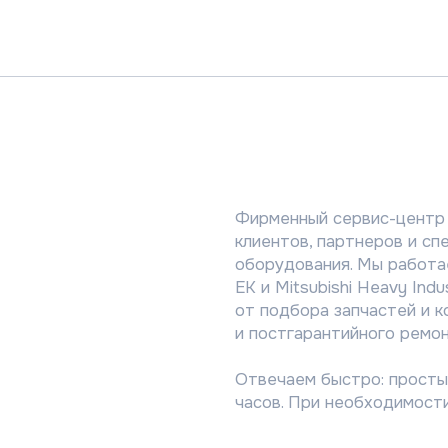
8 (800) 2
Фирменный сервис-центр ГК «АЯК» — 
клиентов, партнеров и специалистов р
оборудования. Мы работаем с бренда
EK и Mitsubishi Heavy Industries и помо
от подбора запчастей и консультаций 
и постгарантийного ремонта.
Отвечаем быстро: простые вопросы ре
часов. При необходимости запросы пе