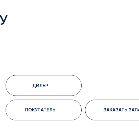
Бренды
MDV
-системы
THAICON
истемы
MITSUBISHI HEAVY INDUSTRIES
ы
ые системы
системы
ные системы