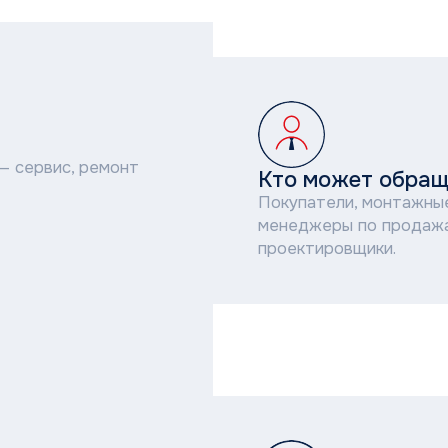
ис, ремонт
Кто может обращаться
Покупатели, монтажные компании, с
менеджеры по продажам, корпоратив
проектировщики.
ый и
частей,
95+ АСЦ по всей стране
ция по
Широкая география авторизованных