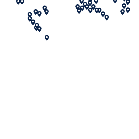
ОСТАВИТЬ ЗАЯВКУ
В СЕРВИСНУЮ
ПОДДЕРЖКУ
8 800-234-5605 ДОБ.4
SERVICE@JAC-COMPANY.COM