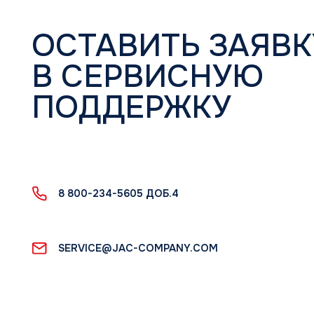
О компании
Каталог
История
Бытовые сплит
Новости
Мультисплит-с
Тепловые насос
Мультизональн
Промышленные 
Полупромышлен