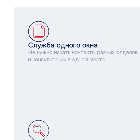
Служба одного окна
Не нужно искать контакты разных отделов — серв
и консультации в одном месте.
Какие вопросы решаем
Шефмонтаж и сопровождение монтажа, гарантийн
постгарантийный ремонт, диагностика, подбор зап
рекомендации по выбору оборудования, консульта
эксплуатации.