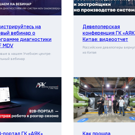
гистрируйтесь на
Девелоперская
рвый вебинар о
конференция ГК «АЯК
ограмме диагностики
Китае: видеоотчет
F MDV
Российские девелоперы верну
из Китая
вые в нашем Учебном центре:
льный вебинар
B-портал ГК «АЯК»
Как прошла