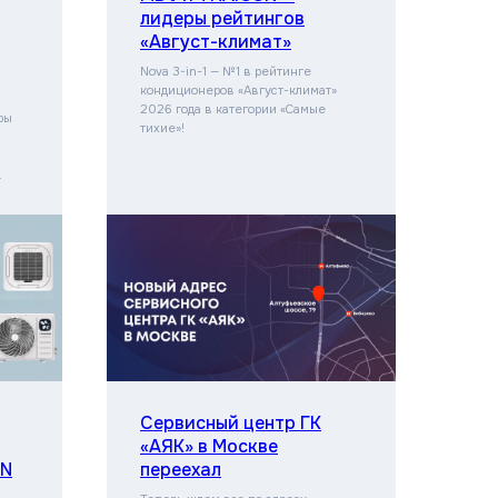
лидеры рейтингов
«Август-климат»
Nova 3-in-1 — №1 в рейтинге
кондиционеров «Август-климат»
2026 года в категории «Самые
ры
тихие»!
.
Сервисный центр ГК
«АЯК» в Москве
ON
переехал