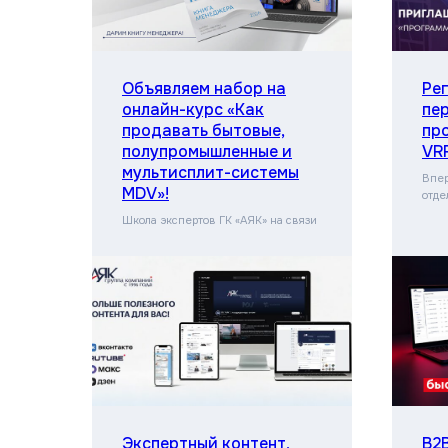
Объявляем набор на
Ре
онлайн-курс «Как
пе
продавать бытовые,
пр
полупромышленные и
VR
мультисплит-системы
Впер
MDV»!
отде
Школа экспертов ГК «АЯК» на связи
Экспертный контент,
B2