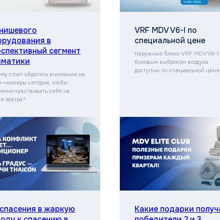
 нишевого
VRF MDV V6-I по
орудования в
специальной цене
рспективный сегмент
Наружные блоки VRF MDV V6-I 
иматики
боковым выбросом воздуха
доступны по специальной цене
му стоит обратить внимание на
-чиллеры сегодня, чтобы
енно чувствовать себя на
е завтра?
 спасения в жаркую
Какие подарки получ
году к спасению в
победители 2 и 3