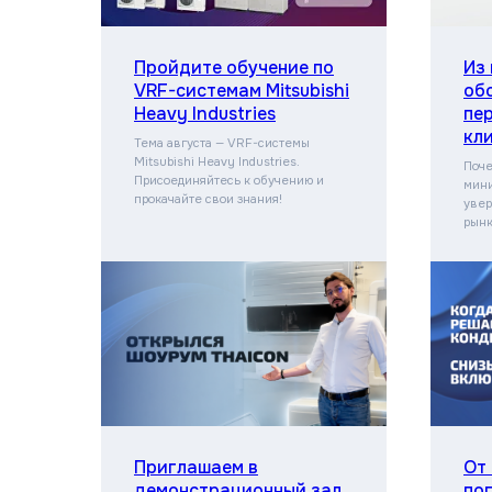
Пройдите обучение по
Из
VRF-системам Mitsubishi
об
Heavy Industries
пе
кл
Тема августа — VRF-системы
Mitsubishi Heavy Industries.
Поче
Присоединяйтесь к обучению и
мини
прокачайте свои знания!
увер
рынк
Приглашаем в
От
демонстрационный зал
по