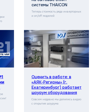
системы THAICON
Теперь стоимость ряда инверторных
и on/off моделей
рки
го
№1
Оценить в работе: в
ии
«АЯК-Регионы» (г.
а
Екатеринбург) работает
шоурум оборудования
ое
ссии!
Совсем недавно мы делились видео
с открытия шоурума