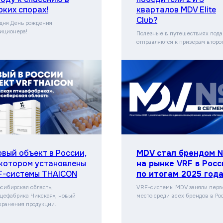
рких спорах!
кварталов MDV Elite
Club?
дня День рождения
иционера!
Полезные в путешествиях пода
отправляются к призерам второ
рвый объект в России,
MDV стал брендом 
 котором установлены
на рынке VRF в Росс
F-системы THAICON
по итогам 2025 год
сибирская область,
VRF-системы MDV заняли перв
цефабрика Чикская», новый
место среди всех брендов в Ро
хранения продукции.