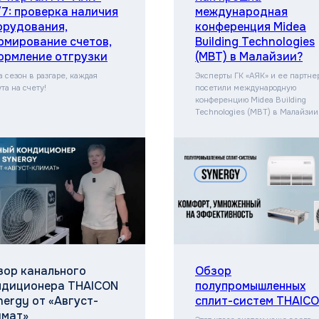
/7: проверка наличия
международная
орудования,
конференция Midea
рмирование счетов,
Building Technologies
ормление отгрузки
(MBT) в Малайзии?
а сезон в разгаре, каждая
Эксперты ГК «АЯК» и ее партне
та на счету!
посетили международную
конференцию Midea Building
Technologies (MBT) в Малайзии
зор канального
Обзор
ндиционера THAICON
полупромышленных
ergy от «Август-
сплит-систем THAIC
имат»