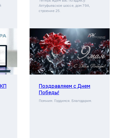
Теперь ждем вас по адресу:
й
Алтуфьевское шоссе, дом 79А,
строение 25.
 КП
Поздравляем с Днем
Победы!
Помним. Гордимся. Благодарим.