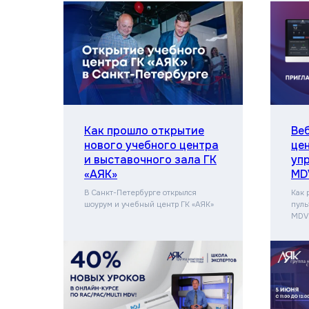
Как прошло открытие
Ве
нового учебного центра
це
и выставочного зала ГК
уп
«АЯК»
MD
В Санкт-Петербурге открылся
Как 
шоурум и учебный центр ГК «АЯК»
пуль
MDV