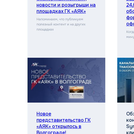
новости и розыгрыши на
24
площадках ГК «АЯК»
об
фо
Напоминаем, что публикуем
оф
полезный контент и на других
площадках
Когд
мину
Новое
Об
представительство ГК
ко
«АЯК» открылось в
Syn
Волгограде!
кл