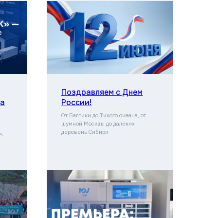
Поздравляем с Днем
на
России!
От Балтики до Тихого океана, от
шумной Москвы до далеких
деревень Сибири
».