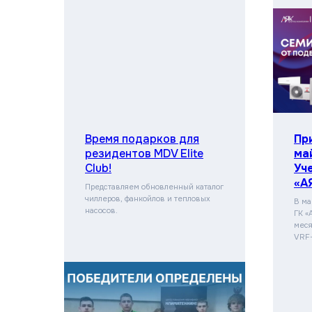
Время подарков для
Пр
резидентов MDV Elite
ма
Club!
Уч
«А
Представляем обновленный каталог
чиллеров, фанкойлов и тепловых
В ма
насосов.
ГК «
меся
VRF-