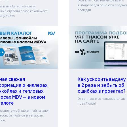
Этот класс систем чаще всего
выбирают для объектов средне
еги из «Август-климат»
площади
вые сделали обзор канального
иционера
мая свежая
Как ускорить выдачу
формация о чиллерах,
в 2 раза и забыть об
нкойлах и тепловых
ошибках в проектах?
сосах MDV — в новом
Ответ прост: использовать наш
талоге
новый софт!
ставляем обновленный каталог
еров, фанкойлов и тепловых
сов.