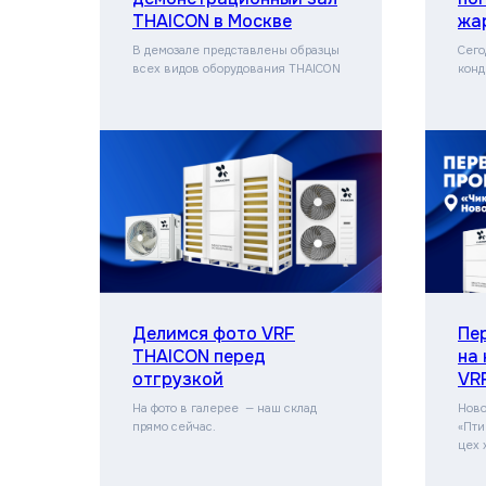
THAICON в Москве
жа
В демозале представлены образцы
Сего
всех видов оборудования THAICON
конд
Делимся фото VRF
Пе
THAICON перед
на
отгрузкой
VR
На фото в галерее — наш склад
Ново
прямо сейчас.
«Пти
цех 