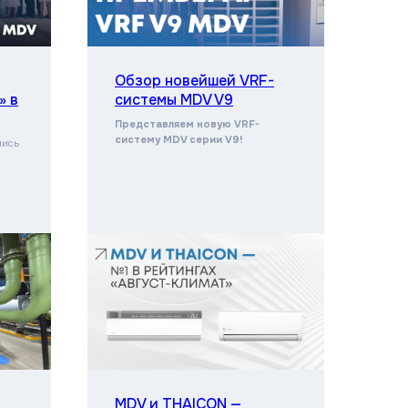
Обзор новейшей VRF-
» в
системы MDV V9
Представляем новую VRF-
систему MDV серии V9!
лись
MDV и THAICON —