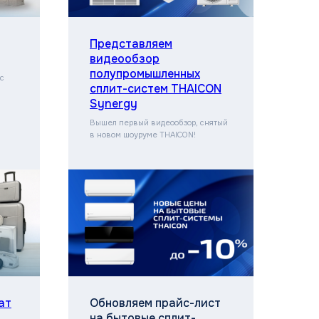
Представляем
видеообзор
полупромышленных
с
сплит-систем THAICON
Synergy
Вышел первый видеообзор, снятый
в новом шоуруме THAICON!
ат
Обновляем прайс-лист
на бытовые сплит-