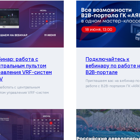
бинар: работа с
Подключайтесь к
нтральным пультом
вебинару по работе 
равления VRF-систем
B2B-портале
V
Приглашаем вас на вебинар по
работе с B2B-порталом ГК «АЯК
работать с центральным
том управления VRF-систем